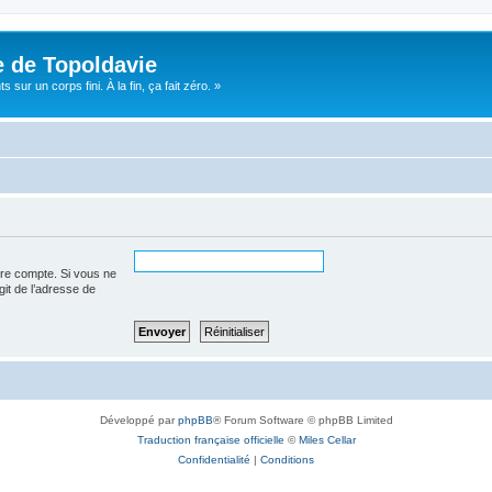
e de Topoldavie
sur un corps fini. À la fin, ça fait zéro. »
tre compte. Si vous ne
agit de l’adresse de
Développé par
phpBB
® Forum Software © phpBB Limited
Traduction française officielle
©
Miles Cellar
Confidentialité
|
Conditions