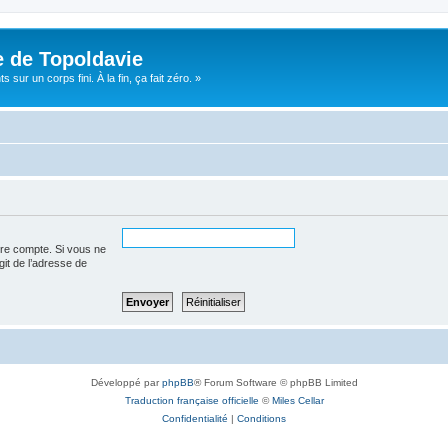
e de Topoldavie
sur un corps fini. À la fin, ça fait zéro. »
tre compte. Si vous ne
agit de l’adresse de
Développé par
phpBB
® Forum Software © phpBB Limited
Traduction française officielle
©
Miles Cellar
Confidentialité
|
Conditions