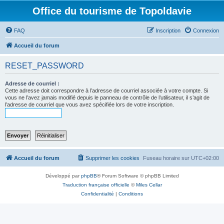
Office du tourisme de Topoldavie
FAQ
Inscription
Connexion
Accueil du forum
RESET_PASSWORD
Adresse de courriel :
Cette adresse doit correspondre à l’adresse de courriel associée à votre compte. Si
vous ne l’avez jamais modifié depuis le panneau de contrôle de l’utilisateur, il s’agit de
l’adresse de courriel que vous avez spécifiée lors de votre inscription.
Accueil du forum
Supprimer les cookies
Fuseau horaire sur
UTC+02:00
Développé par
phpBB
® Forum Software © phpBB Limited
Traduction française officielle
©
Miles Cellar
Confidentialité
|
Conditions