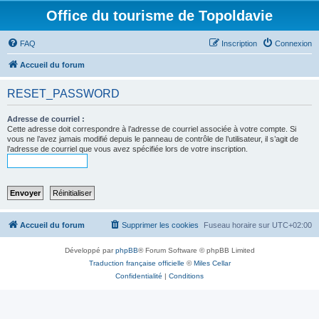
Office du tourisme de Topoldavie
FAQ
Inscription
Connexion
Accueil du forum
RESET_PASSWORD
Adresse de courriel :
Cette adresse doit correspondre à l’adresse de courriel associée à votre compte. Si
vous ne l’avez jamais modifié depuis le panneau de contrôle de l’utilisateur, il s’agit de
l’adresse de courriel que vous avez spécifiée lors de votre inscription.
Accueil du forum
Supprimer les cookies
Fuseau horaire sur
UTC+02:00
Développé par
phpBB
® Forum Software © phpBB Limited
Traduction française officielle
©
Miles Cellar
Confidentialité
|
Conditions