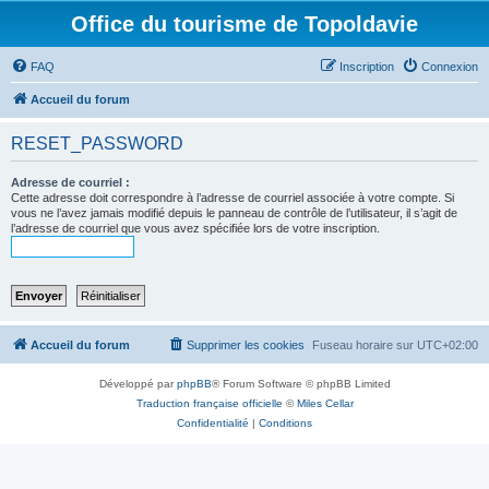
Office du tourisme de Topoldavie
FAQ
Inscription
Connexion
Accueil du forum
RESET_PASSWORD
Adresse de courriel :
Cette adresse doit correspondre à l’adresse de courriel associée à votre compte. Si
vous ne l’avez jamais modifié depuis le panneau de contrôle de l’utilisateur, il s’agit de
l’adresse de courriel que vous avez spécifiée lors de votre inscription.
Accueil du forum
Supprimer les cookies
Fuseau horaire sur
UTC+02:00
Développé par
phpBB
® Forum Software © phpBB Limited
Traduction française officielle
©
Miles Cellar
Confidentialité
|
Conditions