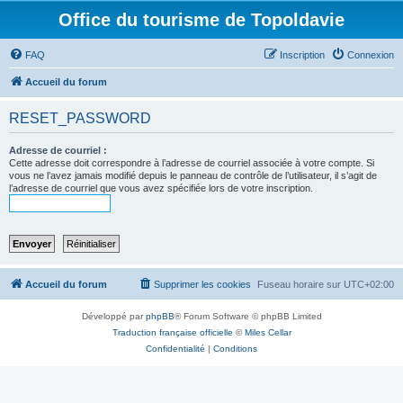
Office du tourisme de Topoldavie
FAQ
Inscription
Connexion
Accueil du forum
RESET_PASSWORD
Adresse de courriel :
Cette adresse doit correspondre à l’adresse de courriel associée à votre compte. Si
vous ne l’avez jamais modifié depuis le panneau de contrôle de l’utilisateur, il s’agit de
l’adresse de courriel que vous avez spécifiée lors de votre inscription.
Accueil du forum
Supprimer les cookies
Fuseau horaire sur
UTC+02:00
Développé par
phpBB
® Forum Software © phpBB Limited
Traduction française officielle
©
Miles Cellar
Confidentialité
|
Conditions