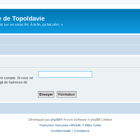
e de Topoldavie
sur un corps fini. À la fin, ça fait zéro. »
tre compte. Si vous ne
agit de l’adresse de
Développé par
phpBB
® Forum Software © phpBB Limited
Traduction française officielle
©
Miles Cellar
Confidentialité
|
Conditions