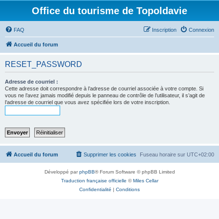
Office du tourisme de Topoldavie
FAQ
Inscription
Connexion
Accueil du forum
RESET_PASSWORD
Adresse de courriel :
Cette adresse doit correspondre à l’adresse de courriel associée à votre compte. Si
vous ne l’avez jamais modifié depuis le panneau de contrôle de l’utilisateur, il s’agit de
l’adresse de courriel que vous avez spécifiée lors de votre inscription.
Accueil du forum
Supprimer les cookies
Fuseau horaire sur
UTC+02:00
Développé par
phpBB
® Forum Software © phpBB Limited
Traduction française officielle
©
Miles Cellar
Confidentialité
|
Conditions