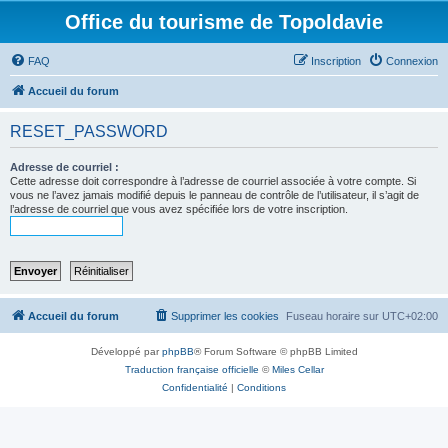
Office du tourisme de Topoldavie
FAQ
Inscription
Connexion
Accueil du forum
RESET_PASSWORD
Adresse de courriel :
Cette adresse doit correspondre à l’adresse de courriel associée à votre compte. Si
vous ne l’avez jamais modifié depuis le panneau de contrôle de l’utilisateur, il s’agit de
l’adresse de courriel que vous avez spécifiée lors de votre inscription.
Accueil du forum
Supprimer les cookies
Fuseau horaire sur
UTC+02:00
Développé par
phpBB
® Forum Software © phpBB Limited
Traduction française officielle
©
Miles Cellar
Confidentialité
|
Conditions