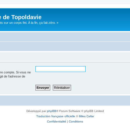
e de Topoldavie
sur un corps fini. À la fin, ça fait zéro. »
tre compte. Si vous ne
agit de l’adresse de
Développé par
phpBB
® Forum Software © phpBB Limited
Traduction française officielle
©
Miles Cellar
Confidentialité
|
Conditions