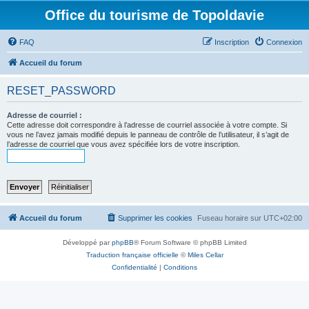
Office du tourisme de Topoldavie
FAQ
Inscription
Connexion
Accueil du forum
RESET_PASSWORD
Adresse de courriel :
Cette adresse doit correspondre à l’adresse de courriel associée à votre compte. Si
vous ne l’avez jamais modifié depuis le panneau de contrôle de l’utilisateur, il s’agit de
l’adresse de courriel que vous avez spécifiée lors de votre inscription.
Accueil du forum
Supprimer les cookies
Fuseau horaire sur
UTC+02:00
Développé par
phpBB
® Forum Software © phpBB Limited
Traduction française officielle
©
Miles Cellar
Confidentialité
|
Conditions