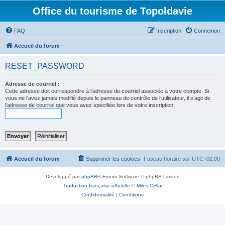
Office du tourisme de Topoldavie
FAQ
Inscription
Connexion
Accueil du forum
RESET_PASSWORD
Adresse de courriel :
Cette adresse doit correspondre à l’adresse de courriel associée à votre compte. Si
vous ne l’avez jamais modifié depuis le panneau de contrôle de l’utilisateur, il s’agit de
l’adresse de courriel que vous avez spécifiée lors de votre inscription.
Accueil du forum
Supprimer les cookies
Fuseau horaire sur
UTC+02:00
Développé par
phpBB
® Forum Software © phpBB Limited
Traduction française officielle
©
Miles Cellar
Confidentialité
|
Conditions