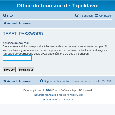
Office du tourisme de Topoldavie
FAQ
Inscription
Connexion
Accueil du forum
RESET_PASSWORD
Adresse de courriel :
Cette adresse doit correspondre à l’adresse de courriel associée à votre compte. Si
vous ne l’avez jamais modifié depuis le panneau de contrôle de l’utilisateur, il s’agit de
l’adresse de courriel que vous avez spécifiée lors de votre inscription.
Accueil du forum
Supprimer les cookies
Fuseau horaire sur
UTC+02:00
Développé par
phpBB
® Forum Software © phpBB Limited
Traduction française officielle
©
Miles Cellar
Confidentialité
|
Conditions