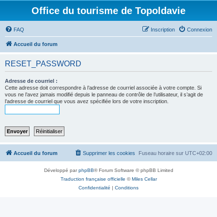
Office du tourisme de Topoldavie
FAQ
Inscription
Connexion
Accueil du forum
RESET_PASSWORD
Adresse de courriel :
Cette adresse doit correspondre à l’adresse de courriel associée à votre compte. Si
vous ne l’avez jamais modifié depuis le panneau de contrôle de l’utilisateur, il s’agit de
l’adresse de courriel que vous avez spécifiée lors de votre inscription.
Accueil du forum
Supprimer les cookies
Fuseau horaire sur
UTC+02:00
Développé par
phpBB
® Forum Software © phpBB Limited
Traduction française officielle
©
Miles Cellar
Confidentialité
|
Conditions