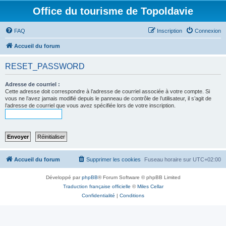
Office du tourisme de Topoldavie
FAQ
Inscription
Connexion
Accueil du forum
RESET_PASSWORD
Adresse de courriel :
Cette adresse doit correspondre à l’adresse de courriel associée à votre compte. Si
vous ne l’avez jamais modifié depuis le panneau de contrôle de l’utilisateur, il s’agit de
l’adresse de courriel que vous avez spécifiée lors de votre inscription.
Accueil du forum
Supprimer les cookies
Fuseau horaire sur
UTC+02:00
Développé par
phpBB
® Forum Software © phpBB Limited
Traduction française officielle
©
Miles Cellar
Confidentialité
|
Conditions