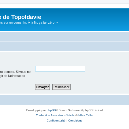
e de Topoldavie
sur un corps fini. À la fin, ça fait zéro. »
tre compte. Si vous ne
agit de l’adresse de
Développé par
phpBB
® Forum Software © phpBB Limited
Traduction française officielle
©
Miles Cellar
Confidentialité
|
Conditions