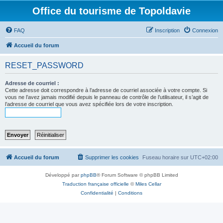
Office du tourisme de Topoldavie
FAQ
Inscription
Connexion
Accueil du forum
RESET_PASSWORD
Adresse de courriel :
Cette adresse doit correspondre à l’adresse de courriel associée à votre compte. Si
vous ne l’avez jamais modifié depuis le panneau de contrôle de l’utilisateur, il s’agit de
l’adresse de courriel que vous avez spécifiée lors de votre inscription.
Accueil du forum
Supprimer les cookies
Fuseau horaire sur
UTC+02:00
Développé par
phpBB
® Forum Software © phpBB Limited
Traduction française officielle
©
Miles Cellar
Confidentialité
|
Conditions