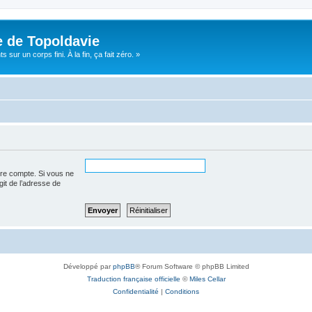
e de Topoldavie
sur un corps fini. À la fin, ça fait zéro. »
tre compte. Si vous ne
agit de l’adresse de
Développé par
phpBB
® Forum Software © phpBB Limited
Traduction française officielle
©
Miles Cellar
Confidentialité
|
Conditions