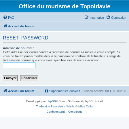
Office du tourisme de Topoldavie
FAQ
Inscription
Connexion
Accueil du forum
RESET_PASSWORD
Adresse de courriel :
Cette adresse doit correspondre à l’adresse de courriel associée à votre compte. Si
vous ne l’avez jamais modifié depuis le panneau de contrôle de l’utilisateur, il s’agit de
l’adresse de courriel que vous avez spécifiée lors de votre inscription.
Accueil du forum
Supprimer les cookies
Fuseau horaire sur
UTC+02:00
Développé par
phpBB
® Forum Software © phpBB Limited
Traduction française officielle
©
Miles Cellar
Confidentialité
|
Conditions