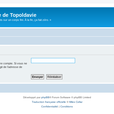
e de Topoldavie
sur un corps fini. À la fin, ça fait zéro. »
tre compte. Si vous ne
agit de l’adresse de
Développé par
phpBB
® Forum Software © phpBB Limited
Traduction française officielle
©
Miles Cellar
Confidentialité
|
Conditions