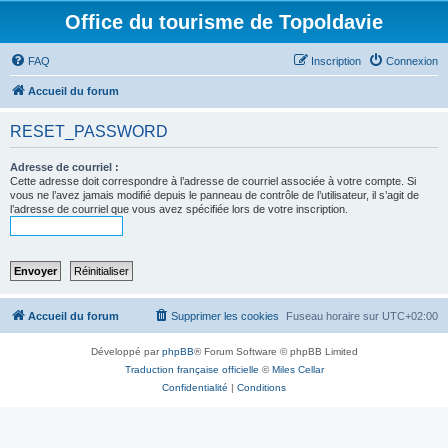
Office du tourisme de Topoldavie
FAQ
Inscription
Connexion
Accueil du forum
RESET_PASSWORD
Adresse de courriel :
Cette adresse doit correspondre à l’adresse de courriel associée à votre compte. Si
vous ne l’avez jamais modifié depuis le panneau de contrôle de l’utilisateur, il s’agit de
l’adresse de courriel que vous avez spécifiée lors de votre inscription.
Accueil du forum
Supprimer les cookies
Fuseau horaire sur
UTC+02:00
Développé par
phpBB
® Forum Software © phpBB Limited
Traduction française officielle
©
Miles Cellar
Confidentialité
|
Conditions