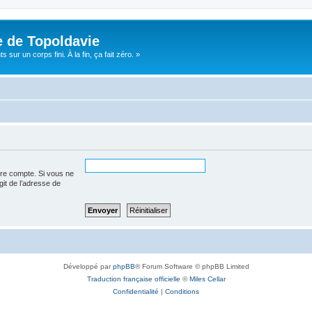
e de Topoldavie
sur un corps fini. À la fin, ça fait zéro. »
tre compte. Si vous ne
agit de l’adresse de
Développé par
phpBB
® Forum Software © phpBB Limited
Traduction française officielle
©
Miles Cellar
Confidentialité
|
Conditions