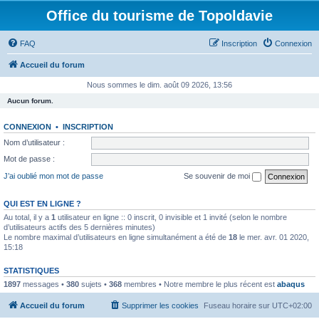
Office du tourisme de Topoldavie
FAQ
Inscription
Connexion
Accueil du forum
Nous sommes le dim. août 09 2026, 13:56
Aucun forum.
CONNEXION
•
INSCRIPTION
Nom d’utilisateur :
Mot de passe :
J’ai oublié mon mot de passe
Se souvenir de moi
QUI EST EN LIGNE ?
Au total, il y a
1
utilisateur en ligne :: 0 inscrit, 0 invisible et 1 invité (selon le nombre
d’utilisateurs actifs des 5 dernières minutes)
Le nombre maximal d’utilisateurs en ligne simultanément a été de
18
le mer. avr. 01 2020,
15:18
STATISTIQUES
1897
messages •
380
sujets •
368
membres • Notre membre le plus récent est
abaqus
Accueil du forum
Supprimer les cookies
Fuseau horaire sur
UTC+02:00