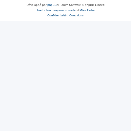
Développé par
phpBB
® Forum Software © phpBB Limited
Traduction française officielle
©
Miles Cellar
Confidentialité
|
Conditions