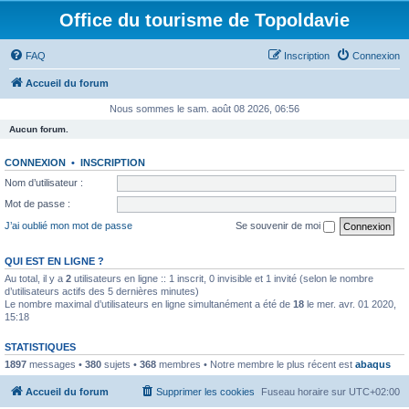
Office du tourisme de Topoldavie
FAQ
Inscription
Connexion
Accueil du forum
Nous sommes le sam. août 08 2026, 06:56
Aucun forum.
CONNEXION
•
INSCRIPTION
Nom d’utilisateur :
Mot de passe :
J’ai oublié mon mot de passe
Se souvenir de moi
QUI EST EN LIGNE ?
Au total, il y a
2
utilisateurs en ligne :: 1 inscrit, 0 invisible et 1 invité (selon le nombre
d’utilisateurs actifs des 5 dernières minutes)
Le nombre maximal d’utilisateurs en ligne simultanément a été de
18
le mer. avr. 01 2020,
15:18
STATISTIQUES
1897
messages •
380
sujets •
368
membres • Notre membre le plus récent est
abaqus
Accueil du forum
Supprimer les cookies
Fuseau horaire sur
UTC+02:00