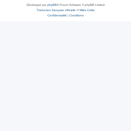
Développé par
phpBB
® Forum Software © phpBB Limited
Traduction française officielle
©
Miles Cellar
Confidentialité
|
Conditions