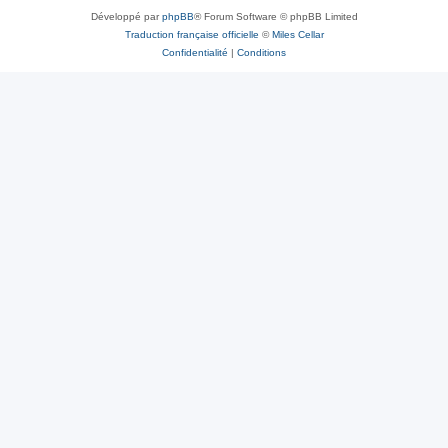
Développé par
phpBB
® Forum Software © phpBB Limited
Traduction française officielle
©
Miles Cellar
Confidentialité
|
Conditions