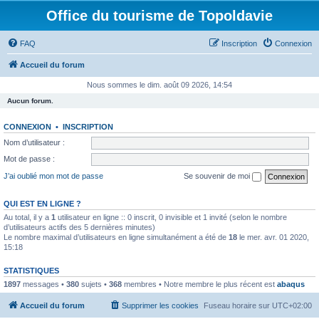
Office du tourisme de Topoldavie
FAQ
Inscription
Connexion
Accueil du forum
Nous sommes le dim. août 09 2026, 14:54
Aucun forum.
CONNEXION
•
INSCRIPTION
Nom d’utilisateur :
Mot de passe :
J’ai oublié mon mot de passe
Se souvenir de moi
QUI EST EN LIGNE ?
Au total, il y a
1
utilisateur en ligne :: 0 inscrit, 0 invisible et 1 invité (selon le nombre
d’utilisateurs actifs des 5 dernières minutes)
Le nombre maximal d’utilisateurs en ligne simultanément a été de
18
le mer. avr. 01 2020,
15:18
STATISTIQUES
1897
messages •
380
sujets •
368
membres • Notre membre le plus récent est
abaqus
Accueil du forum
Supprimer les cookies
Fuseau horaire sur
UTC+02:00