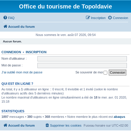
Office du tourisme de Topoldavie
FAQ
Inscription
Connexion
Accueil du forum
Nous sommes le ven. août 07 2026, 09:54
Aucun forum.
CONNEXION
•
INSCRIPTION
Nom d’utilisateur :
Mot de passe :
J’ai oublié mon mot de passe
Se souvenir de moi
QUI EST EN LIGNE ?
Au total, il y a
1
utilisateur en ligne :: 0 inscrit, 0 invisible et 1 invité (selon le nombre
d’utilisateurs actifs des 5 dernières minutes)
Le nombre maximal d’utilisateurs en ligne simultanément a été de
18
le mer. avr. 01 2020,
15:18
STATISTIQUES
1897
messages •
380
sujets •
368
membres • Notre membre le plus récent est
abaqus
Accueil du forum
Supprimer les cookies
Fuseau horaire sur
UTC+02:00