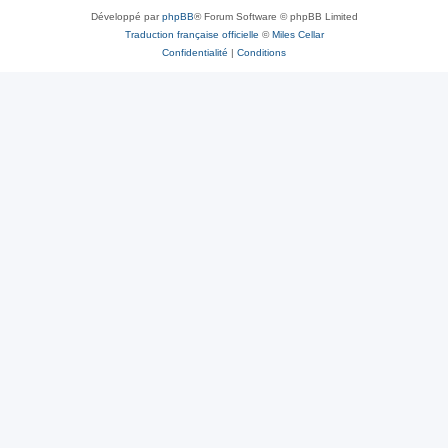
Développé par
phpBB
® Forum Software © phpBB Limited
Traduction française officielle
©
Miles Cellar
Confidentialité
|
Conditions