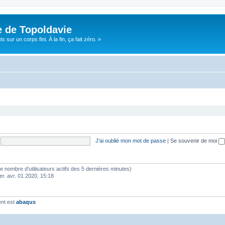
e de Topoldavie
sur un corps fini. À la fin, ça fait zéro. »
J’ai oublié mon mot de passe
|
Se souvenir de moi
lon le nombre d’utilisateurs actifs des 5 dernières minutes)
er. avr. 01 2020, 15:18
ent est
abaqus