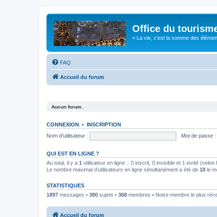
Office du tourism
« La vie, c'est la somme des éléments 
FAQ
Accueil du forum
Aucun forum.
CONNEXION
•
INSCRIPTION
Nom d’utilisateur :
Mot de passe :
QUI EST EN LIGNE ?
Au total, il y a
1
utilisateur en ligne :: 0 inscrit, 0 invisible et 1 invité (se
Le nombre maximal d’utilisateurs en ligne simultanément a été de
18
le m
STATISTIQUES
1897
messages •
380
sujets •
368
membres • Notre membre le plus réc
Accueil du forum