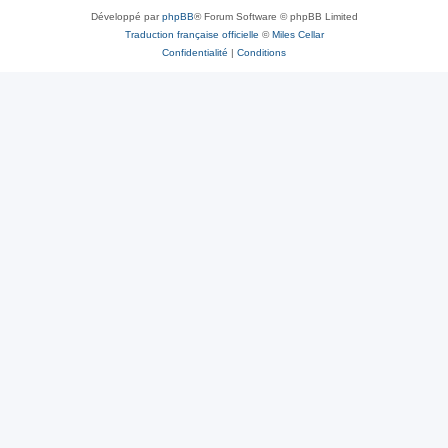
Développé par
phpBB
® Forum Software © phpBB Limited
Traduction française officielle
©
Miles Cellar
Confidentialité
|
Conditions