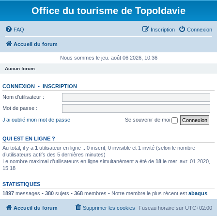
Office du tourisme de Topoldavie
FAQ
Inscription
Connexion
Accueil du forum
Nous sommes le jeu. août 06 2026, 10:36
Aucun forum.
CONNEXION
•
INSCRIPTION
Nom d’utilisateur :
Mot de passe :
J’ai oublié mon mot de passe
Se souvenir de moi
QUI EST EN LIGNE ?
Au total, il y a
1
utilisateur en ligne :: 0 inscrit, 0 invisible et 1 invité (selon le nombre
d’utilisateurs actifs des 5 dernières minutes)
Le nombre maximal d’utilisateurs en ligne simultanément a été de
18
le mer. avr. 01 2020,
15:18
STATISTIQUES
1897
messages •
380
sujets •
368
membres • Notre membre le plus récent est
abaqus
Accueil du forum
Supprimer les cookies
Fuseau horaire sur
UTC+02:00