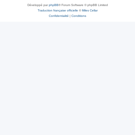
Développé par
phpBB
® Forum Software © phpBB Limited
Traduction française officielle
©
Miles Cellar
Confidentialité
|
Conditions