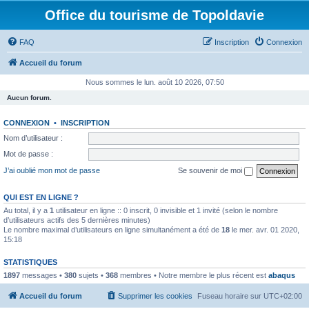
Office du tourisme de Topoldavie
FAQ
Inscription
Connexion
Accueil du forum
Nous sommes le lun. août 10 2026, 07:50
Aucun forum.
CONNEXION
•
INSCRIPTION
Nom d’utilisateur :
Mot de passe :
J’ai oublié mon mot de passe
Se souvenir de moi
QUI EST EN LIGNE ?
Au total, il y a
1
utilisateur en ligne :: 0 inscrit, 0 invisible et 1 invité (selon le nombre
d’utilisateurs actifs des 5 dernières minutes)
Le nombre maximal d’utilisateurs en ligne simultanément a été de
18
le mer. avr. 01 2020,
15:18
STATISTIQUES
1897
messages •
380
sujets •
368
membres • Notre membre le plus récent est
abaqus
Accueil du forum
Supprimer les cookies
Fuseau horaire sur
UTC+02:00