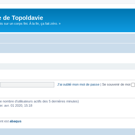
e de Topoldavie
sur un corps fini. À la fin, ça fait zéro. »
J’ai oublié mon mot de passe
|
Se souvenir de moi
lon le nombre d’utilisateurs actifs des 5 dernières minutes)
er. avr. 01 2020, 15:18
ent est
abaqus