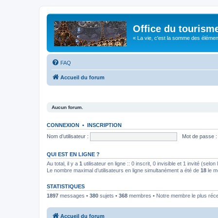
Office du tourism
« La vie, c'est la somme des éléments 
FAQ
Accueil du forum
Aucun forum.
CONNEXION
•
INSCRIPTION
Nom d’utilisateur :
Mot de passe :
QUI EST EN LIGNE ?
Au total, il y a
1
utilisateur en ligne :: 0 inscrit, 0 invisible et 1 invité (se
Le nombre maximal d’utilisateurs en ligne simultanément a été de
18
le m
STATISTIQUES
1897
messages •
380
sujets •
368
membres • Notre membre le plus réc
Accueil du forum