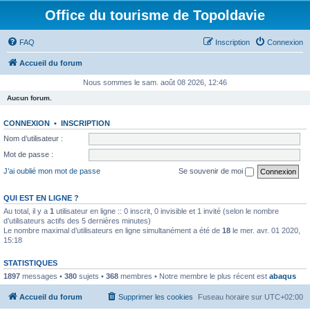
Office du tourisme de Topoldavie
FAQ
Inscription
Connexion
Accueil du forum
Nous sommes le sam. août 08 2026, 12:46
Aucun forum.
CONNEXION
•
INSCRIPTION
Nom d’utilisateur :
Mot de passe :
J’ai oublié mon mot de passe
Se souvenir de moi
QUI EST EN LIGNE ?
Au total, il y a
1
utilisateur en ligne :: 0 inscrit, 0 invisible et 1 invité (selon le nombre
d’utilisateurs actifs des 5 dernières minutes)
Le nombre maximal d’utilisateurs en ligne simultanément a été de
18
le mer. avr. 01 2020,
15:18
STATISTIQUES
1897
messages •
380
sujets •
368
membres • Notre membre le plus récent est
abaqus
Accueil du forum
Supprimer les cookies
Fuseau horaire sur
UTC+02:00