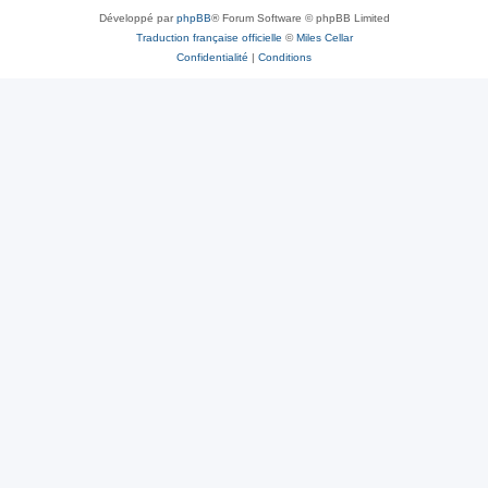
Développé par
phpBB
® Forum Software © phpBB Limited
Traduction française officielle
©
Miles Cellar
Confidentialité
|
Conditions