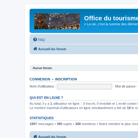
Office du tourism
« La vie, c'est la somme des éléments 
FAQ
Accueil du forum
Aucun forum.
CONNEXION
•
INSCRIPTION
Nom d’utilisateur :
Mot de passe :
QUI EST EN LIGNE ?
Au total, il y a
1
utilisateur en ligne :: 0 inscrit, 0 invisible et 1 invité (se
Le nombre maximal d’utilisateurs en ligne simultanément a été de
18
le m
STATISTIQUES
1897
messages •
380
sujets •
368
membres • Notre membre le plus réc
Accueil du forum