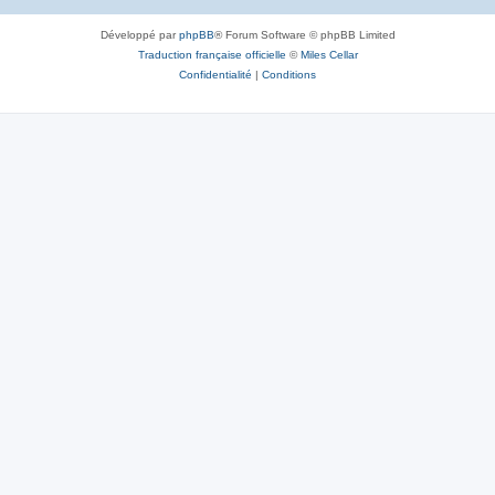
Développé par
phpBB
® Forum Software © phpBB Limited
Traduction française officielle
©
Miles Cellar
Confidentialité
|
Conditions