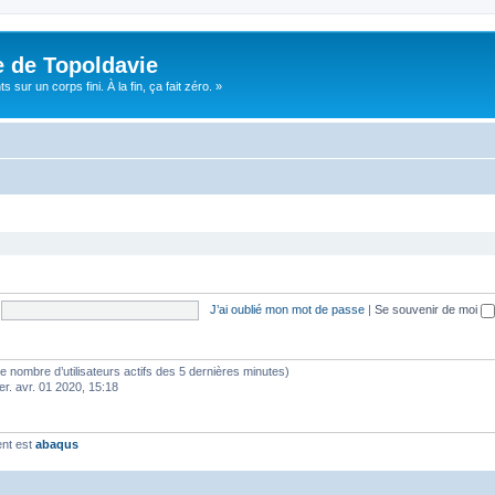
e de Topoldavie
sur un corps fini. À la fin, ça fait zéro. »
J’ai oublié mon mot de passe
|
Se souvenir de moi
lon le nombre d’utilisateurs actifs des 5 dernières minutes)
er. avr. 01 2020, 15:18
ent est
abaqus