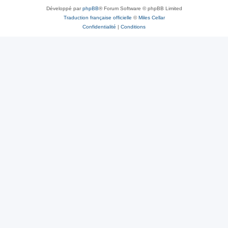
Développé par
phpBB
® Forum Software © phpBB Limited
Traduction française officielle
©
Miles Cellar
Confidentialité
|
Conditions