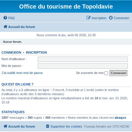
Office du tourisme de Topoldavie
FAQ
Inscription
Connexion
Accueil du forum
Nous sommes le jeu. août 06 2026, 10:35
Aucun forum.
CONNEXION
•
INSCRIPTION
Nom d’utilisateur :
Mot de passe :
J’ai oublié mon mot de passe
Se souvenir de moi
QUI EST EN LIGNE ?
Au total, il y a
1
utilisateur en ligne :: 0 inscrit, 0 invisible et 1 invité (selon le nombre
d’utilisateurs actifs des 5 dernières minutes)
Le nombre maximal d’utilisateurs en ligne simultanément a été de
18
le mer. avr. 01 2020,
15:18
STATISTIQUES
1897
messages •
380
sujets •
368
membres • Notre membre le plus récent est
abaqus
Accueil du forum
Supprimer les cookies
Fuseau horaire sur
UTC+02:00