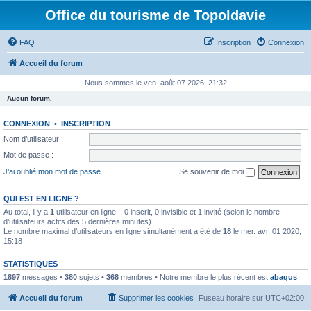
Office du tourisme de Topoldavie
FAQ
Inscription
Connexion
Accueil du forum
Nous sommes le ven. août 07 2026, 21:32
Aucun forum.
CONNEXION
•
INSCRIPTION
Nom d’utilisateur :
Mot de passe :
J’ai oublié mon mot de passe
Se souvenir de moi
QUI EST EN LIGNE ?
Au total, il y a
1
utilisateur en ligne :: 0 inscrit, 0 invisible et 1 invité (selon le nombre
d’utilisateurs actifs des 5 dernières minutes)
Le nombre maximal d’utilisateurs en ligne simultanément a été de
18
le mer. avr. 01 2020,
15:18
STATISTIQUES
1897
messages •
380
sujets •
368
membres • Notre membre le plus récent est
abaqus
Accueil du forum
Supprimer les cookies
Fuseau horaire sur
UTC+02:00