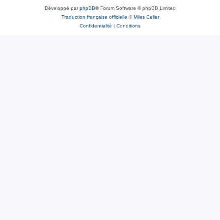
Développé par
phpBB
® Forum Software © phpBB Limited
Traduction française officielle
©
Miles Cellar
Confidentialité
|
Conditions