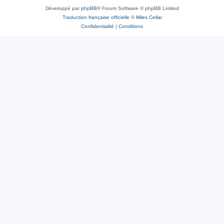
Développé par
phpBB
® Forum Software © phpBB Limited
Traduction française officielle
©
Miles Cellar
Confidentialité
|
Conditions