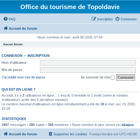
Office du tourisme de Topoldavie
FAQ
Inscription
Connexion
Accueil du forum
Nous sommes le sam. août 08 2026, 07:04
Aucun forum.
CONNEXION
•
INSCRIPTION
Nom d’utilisateur :
Mot de passe :
J’ai oublié mon mot de passe
Se souvenir de moi
QUI EST EN LIGNE ?
Au total, il y a
2
utilisateurs en ligne :: 1 inscrit, 0 invisible et 1 invité (selon le nombre
d’utilisateurs actifs des 5 dernières minutes)
Le nombre maximal d’utilisateurs en ligne simultanément a été de
18
le mer. avr. 01 2020,
15:18
STATISTIQUES
1897
messages •
380
sujets •
368
membres • Notre membre le plus récent est
abaqus
Accueil du forum
Supprimer les cookies
Fuseau horaire sur
UTC+02:00