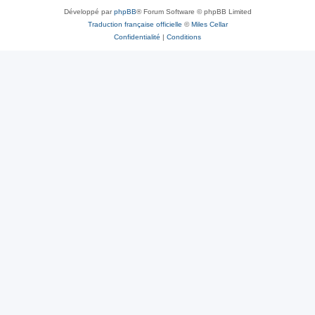
Développé par
phpBB
® Forum Software © phpBB Limited
Traduction française officielle
©
Miles Cellar
Confidentialité
|
Conditions