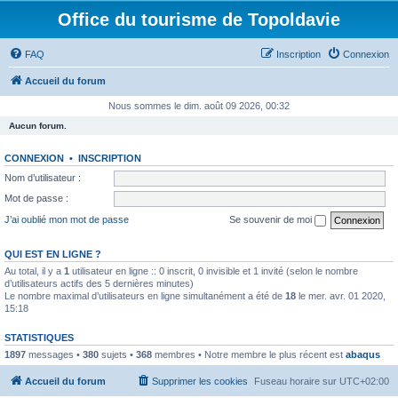
Office du tourisme de Topoldavie
FAQ
Inscription
Connexion
Accueil du forum
Nous sommes le dim. août 09 2026, 00:32
Aucun forum.
CONNEXION
•
INSCRIPTION
Nom d’utilisateur :
Mot de passe :
J’ai oublié mon mot de passe
Se souvenir de moi
QUI EST EN LIGNE ?
Au total, il y a
1
utilisateur en ligne :: 0 inscrit, 0 invisible et 1 invité (selon le nombre
d’utilisateurs actifs des 5 dernières minutes)
Le nombre maximal d’utilisateurs en ligne simultanément a été de
18
le mer. avr. 01 2020,
15:18
STATISTIQUES
1897
messages •
380
sujets •
368
membres • Notre membre le plus récent est
abaqus
Accueil du forum
Supprimer les cookies
Fuseau horaire sur
UTC+02:00