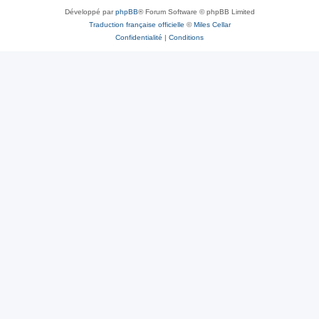
Développé par
phpBB
® Forum Software © phpBB Limited
Traduction française officielle
©
Miles Cellar
Confidentialité
|
Conditions