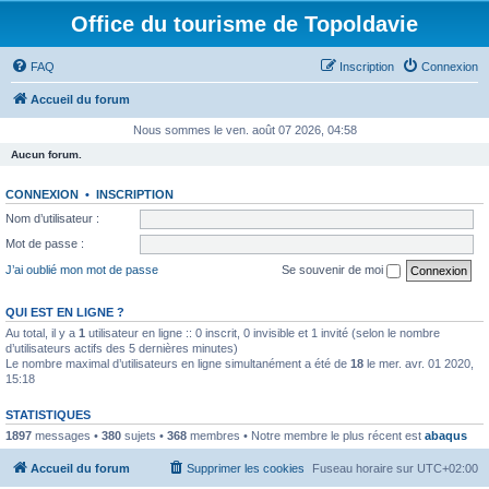
Office du tourisme de Topoldavie
FAQ
Inscription
Connexion
Accueil du forum
Nous sommes le ven. août 07 2026, 04:58
Aucun forum.
CONNEXION
•
INSCRIPTION
Nom d’utilisateur :
Mot de passe :
J’ai oublié mon mot de passe
Se souvenir de moi
QUI EST EN LIGNE ?
Au total, il y a
1
utilisateur en ligne :: 0 inscrit, 0 invisible et 1 invité (selon le nombre
d’utilisateurs actifs des 5 dernières minutes)
Le nombre maximal d’utilisateurs en ligne simultanément a été de
18
le mer. avr. 01 2020,
15:18
STATISTIQUES
1897
messages •
380
sujets •
368
membres • Notre membre le plus récent est
abaqus
Accueil du forum
Supprimer les cookies
Fuseau horaire sur
UTC+02:00