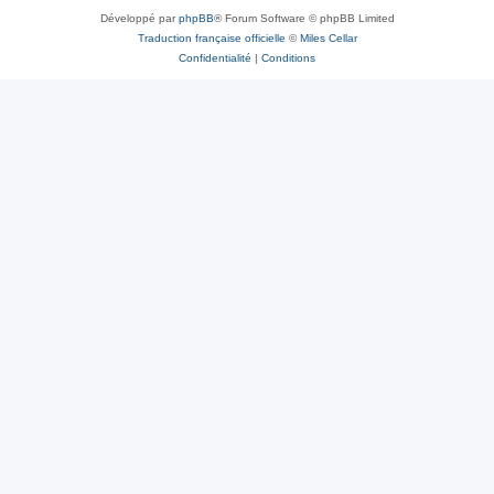
Développé par
phpBB
® Forum Software © phpBB Limited
Traduction française officielle
©
Miles Cellar
Confidentialité
|
Conditions