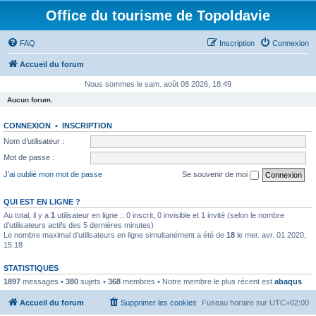
Office du tourisme de Topoldavie
FAQ
Inscription
Connexion
Accueil du forum
Nous sommes le sam. août 08 2026, 18:49
Aucun forum.
CONNEXION
•
INSCRIPTION
Nom d’utilisateur :
Mot de passe :
J’ai oublié mon mot de passe
Se souvenir de moi
QUI EST EN LIGNE ?
Au total, il y a
1
utilisateur en ligne :: 0 inscrit, 0 invisible et 1 invité (selon le nombre
d’utilisateurs actifs des 5 dernières minutes)
Le nombre maximal d’utilisateurs en ligne simultanément a été de
18
le mer. avr. 01 2020,
15:18
STATISTIQUES
1897
messages •
380
sujets •
368
membres • Notre membre le plus récent est
abaqus
Accueil du forum
Supprimer les cookies
Fuseau horaire sur
UTC+02:00