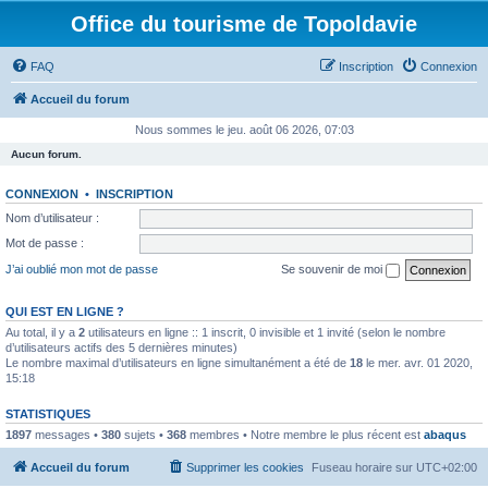
Office du tourisme de Topoldavie
FAQ
Inscription
Connexion
Accueil du forum
Nous sommes le jeu. août 06 2026, 07:03
Aucun forum.
CONNEXION
•
INSCRIPTION
Nom d’utilisateur :
Mot de passe :
J’ai oublié mon mot de passe
Se souvenir de moi
QUI EST EN LIGNE ?
Au total, il y a
2
utilisateurs en ligne :: 1 inscrit, 0 invisible et 1 invité (selon le nombre
d’utilisateurs actifs des 5 dernières minutes)
Le nombre maximal d’utilisateurs en ligne simultanément a été de
18
le mer. avr. 01 2020,
15:18
STATISTIQUES
1897
messages •
380
sujets •
368
membres • Notre membre le plus récent est
abaqus
Accueil du forum
Supprimer les cookies
Fuseau horaire sur
UTC+02:00