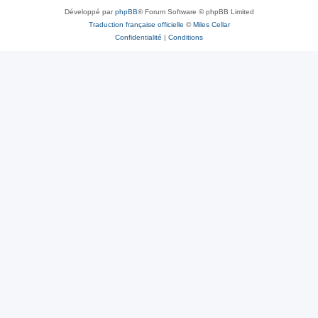
Développé par
phpBB
® Forum Software © phpBB Limited
Traduction française officielle
©
Miles Cellar
Confidentialité
|
Conditions