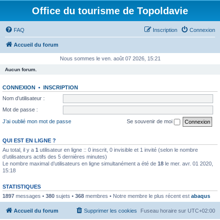
Office du tourisme de Topoldavie
FAQ
Inscription
Connexion
Accueil du forum
Nous sommes le ven. août 07 2026, 15:21
Aucun forum.
CONNEXION
•
INSCRIPTION
Nom d’utilisateur :
Mot de passe :
J’ai oublié mon mot de passe
Se souvenir de moi
QUI EST EN LIGNE ?
Au total, il y a
1
utilisateur en ligne :: 0 inscrit, 0 invisible et 1 invité (selon le nombre
d’utilisateurs actifs des 5 dernières minutes)
Le nombre maximal d’utilisateurs en ligne simultanément a été de
18
le mer. avr. 01 2020,
15:18
STATISTIQUES
1897
messages •
380
sujets •
368
membres • Notre membre le plus récent est
abaqus
Accueil du forum
Supprimer les cookies
Fuseau horaire sur
UTC+02:00