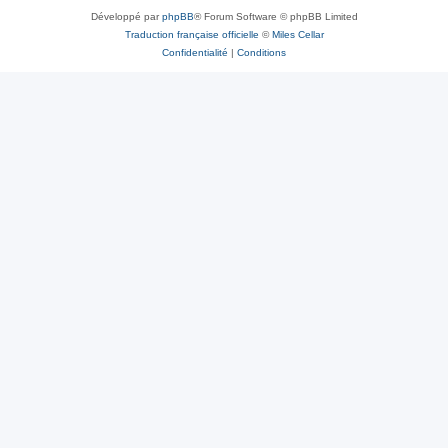
Développé par
phpBB
® Forum Software © phpBB Limited
Traduction française officielle
©
Miles Cellar
Confidentialité
|
Conditions