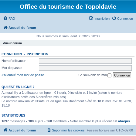
Office du tourisme de Topoldavie
FAQ
Inscription
Connexion
Accueil du forum
Nous sommes le sam. août 08 2026, 20:30
Aucun forum.
CONNEXION
•
INSCRIPTION
Nom d’utilisateur :
Mot de passe :
J’ai oublié mon mot de passe
Se souvenir de moi
QUI EST EN LIGNE ?
Au total, il y a
1
utilisateur en ligne :: 0 inscrit, 0 invisible et 1 invité (selon le nombre
d’utilisateurs actifs des 5 dernières minutes)
Le nombre maximal d’utilisateurs en ligne simultanément a été de
18
le mer. avr. 01 2020,
15:18
STATISTIQUES
1897
messages •
380
sujets •
368
membres • Notre membre le plus récent est
abaqus
Accueil du forum
Supprimer les cookies
Fuseau horaire sur
UTC+02:00