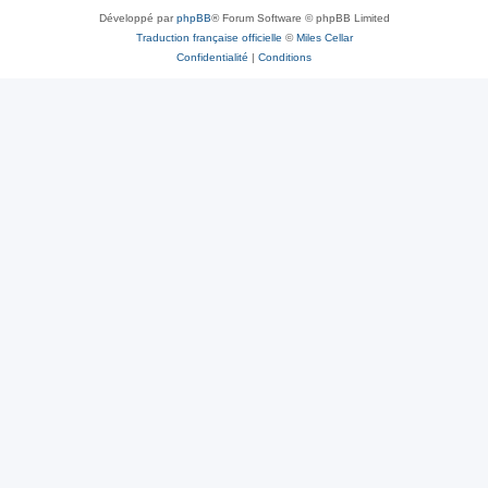
Développé par
phpBB
® Forum Software © phpBB Limited
Traduction française officielle
©
Miles Cellar
Confidentialité
|
Conditions