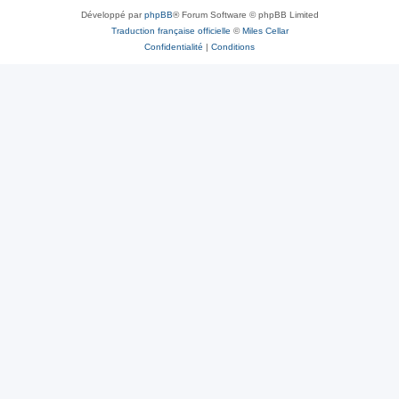
Développé par
phpBB
® Forum Software © phpBB Limited
Traduction française officielle
©
Miles Cellar
Confidentialité
|
Conditions