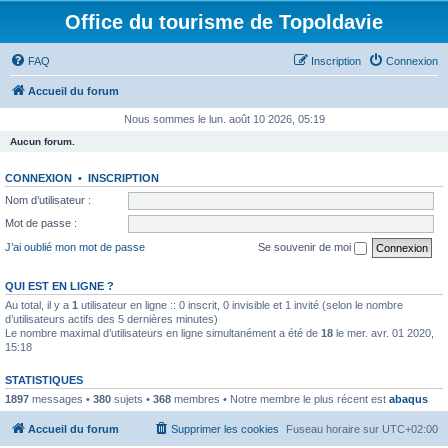
Office du tourisme de Topoldavie
FAQ
Inscription
Connexion
Accueil du forum
Nous sommes le lun. août 10 2026, 05:19
Aucun forum.
CONNEXION
•
INSCRIPTION
Nom d’utilisateur :
Mot de passe :
J’ai oublié mon mot de passe
Se souvenir de moi
QUI EST EN LIGNE ?
Au total, il y a
1
utilisateur en ligne :: 0 inscrit, 0 invisible et 1 invité (selon le nombre
d’utilisateurs actifs des 5 dernières minutes)
Le nombre maximal d’utilisateurs en ligne simultanément a été de
18
le mer. avr. 01 2020,
15:18
STATISTIQUES
1897
messages •
380
sujets •
368
membres • Notre membre le plus récent est
abaqus
Accueil du forum
Supprimer les cookies
Fuseau horaire sur
UTC+02:00