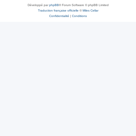
Développé par
phpBB
® Forum Software © phpBB Limited
Traduction française officielle
©
Miles Cellar
Confidentialité
|
Conditions