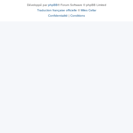
Développé par
phpBB
® Forum Software © phpBB Limited
Traduction française officielle
©
Miles Cellar
Confidentialité
|
Conditions