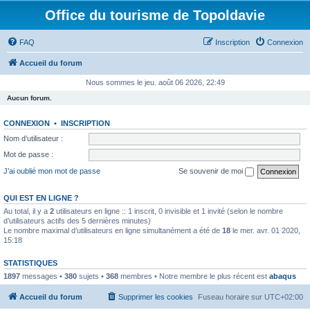
Office du tourisme de Topoldavie
FAQ
Inscription
Connexion
Accueil du forum
Nous sommes le jeu. août 06 2026, 22:49
Aucun forum.
CONNEXION
•
INSCRIPTION
Nom d’utilisateur :
Mot de passe :
J’ai oublié mon mot de passe
Se souvenir de moi
QUI EST EN LIGNE ?
Au total, il y a
2
utilisateurs en ligne :: 1 inscrit, 0 invisible et 1 invité (selon le nombre
d’utilisateurs actifs des 5 dernières minutes)
Le nombre maximal d’utilisateurs en ligne simultanément a été de
18
le mer. avr. 01 2020,
15:18
STATISTIQUES
1897
messages •
380
sujets •
368
membres • Notre membre le plus récent est
abaqus
Accueil du forum
Supprimer les cookies
Fuseau horaire sur
UTC+02:00