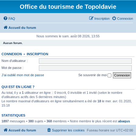
Office du tourisme de Topoldavie
FAQ
Inscription
Connexion
Accueil du forum
Nous sommes le sam. août 08 2026, 13:55
Aucun forum.
CONNEXION
•
INSCRIPTION
Nom d’utilisateur :
Mot de passe :
J’ai oublié mon mot de passe
Se souvenir de moi
QUI EST EN LIGNE ?
Au total, il y a
1
utilisateur en ligne :: 0 inscrit, 0 invisible et 1 invité (selon le nombre
d’utilisateurs actifs des 5 dernières minutes)
Le nombre maximal d’utilisateurs en ligne simultanément a été de
18
le mer. avr. 01 2020,
15:18
STATISTIQUES
1897
messages •
380
sujets •
368
membres • Notre membre le plus récent est
abaqus
Accueil du forum
Supprimer les cookies
Fuseau horaire sur
UTC+02:00