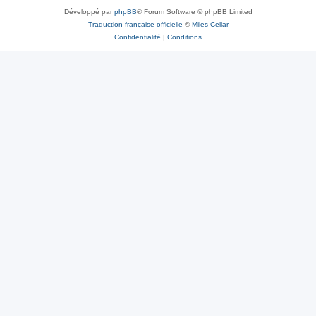
Développé par
phpBB
® Forum Software © phpBB Limited
Traduction française officielle
©
Miles Cellar
Confidentialité
|
Conditions