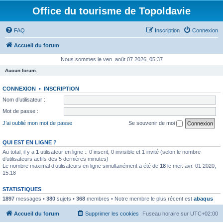
Office du tourisme de Topoldavie
FAQ
Inscription
Connexion
Accueil du forum
Nous sommes le ven. août 07 2026, 05:37
Aucun forum.
CONNEXION
•
INSCRIPTION
Nom d’utilisateur :
Mot de passe :
J’ai oublié mon mot de passe
Se souvenir de moi
QUI EST EN LIGNE ?
Au total, il y a
1
utilisateur en ligne :: 0 inscrit, 0 invisible et 1 invité (selon le nombre
d’utilisateurs actifs des 5 dernières minutes)
Le nombre maximal d’utilisateurs en ligne simultanément a été de
18
le mer. avr. 01 2020,
15:18
STATISTIQUES
1897
messages •
380
sujets •
368
membres • Notre membre le plus récent est
abaqus
Accueil du forum
Supprimer les cookies
Fuseau horaire sur
UTC+02:00