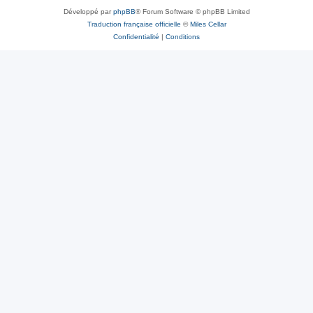
Développé par
phpBB
® Forum Software © phpBB Limited
Traduction française officielle
©
Miles Cellar
Confidentialité
|
Conditions