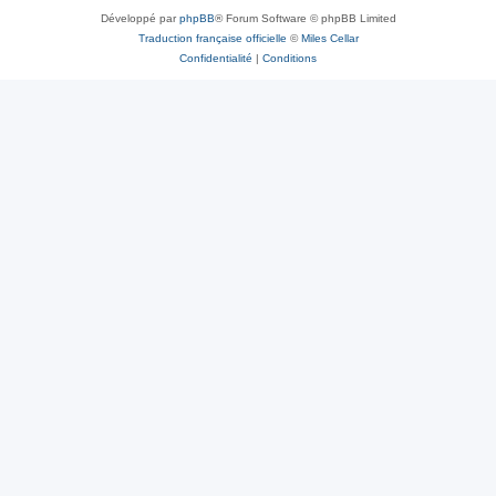
Développé par
phpBB
® Forum Software © phpBB Limited
Traduction française officielle
©
Miles Cellar
Confidentialité
|
Conditions