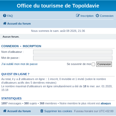
Office du tourisme de Topoldavie
FAQ
Inscription
Connexion
Accueil du forum
Nous sommes le sam. août 08 2026, 21:36
Aucun forum.
CONNEXION
•
INSCRIPTION
Nom d’utilisateur :
Mot de passe :
J’ai oublié mon mot de passe
Se souvenir de moi
QUI EST EN LIGNE ?
Au total, il y a
2
utilisateurs en ligne :: 1 inscrit, 0 invisible et 1 invité (selon le nombre
d’utilisateurs actifs des 5 dernières minutes)
Le nombre maximal d’utilisateurs en ligne simultanément a été de
18
le mer. avr. 01 2020,
15:18
STATISTIQUES
1897
messages •
380
sujets •
368
membres • Notre membre le plus récent est
abaqus
Accueil du forum
Supprimer les cookies
Fuseau horaire sur
UTC+02:00