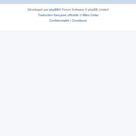
Développé par
phpBB
® Forum Software © phpBB Limited
Traduction française officielle
©
Miles Cellar
Confidentialité
|
Conditions