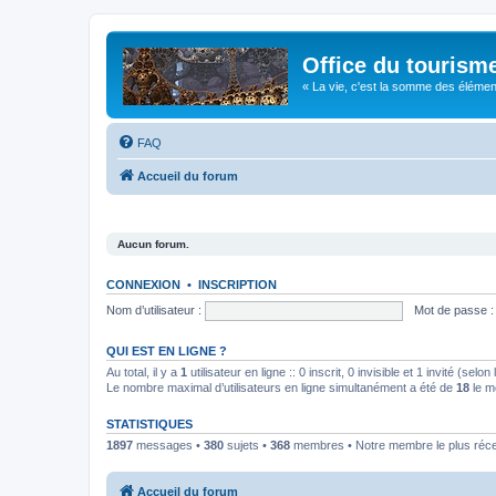
Office du tourism
« La vie, c'est la somme des éléments 
FAQ
Accueil du forum
Aucun forum.
CONNEXION
•
INSCRIPTION
Nom d’utilisateur :
Mot de passe :
QUI EST EN LIGNE ?
Au total, il y a
1
utilisateur en ligne :: 0 inscrit, 0 invisible et 1 invité (se
Le nombre maximal d’utilisateurs en ligne simultanément a été de
18
le m
STATISTIQUES
1897
messages •
380
sujets •
368
membres • Notre membre le plus réc
Accueil du forum