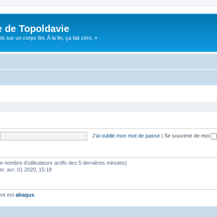
e de Topoldavie
sur un corps fini. À la fin, ça fait zéro. »
J’ai oublié mon mot de passe
|
Se souvenir de moi
lon le nombre d’utilisateurs actifs des 5 dernières minutes)
er. avr. 01 2020, 15:18
ent est
abaqus