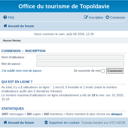
Office du tourisme de Topoldavie
FAQ
Inscription
Connexion
Accueil du forum
Nous sommes le sam. août 08 2026, 12:39
Aucun forum.
CONNEXION
•
INSCRIPTION
Nom d’utilisateur :
Mot de passe :
J’ai oublié mon mot de passe
Se souvenir de moi
QUI EST EN LIGNE ?
Au total, il y a
2
utilisateurs en ligne :: 1 inscrit, 0 invisible et 1 invité (selon le nombre
d’utilisateurs actifs des 5 dernières minutes)
Le nombre maximal d’utilisateurs en ligne simultanément a été de
18
le mer. avr. 01 2020,
15:18
STATISTIQUES
1897
messages •
380
sujets •
368
membres • Notre membre le plus récent est
abaqus
Accueil du forum
Supprimer les cookies
Fuseau horaire sur
UTC+02:00