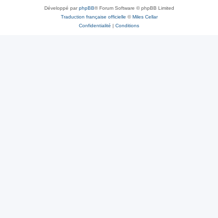
Développé par
phpBB
® Forum Software © phpBB Limited
Traduction française officielle
©
Miles Cellar
Confidentialité
|
Conditions