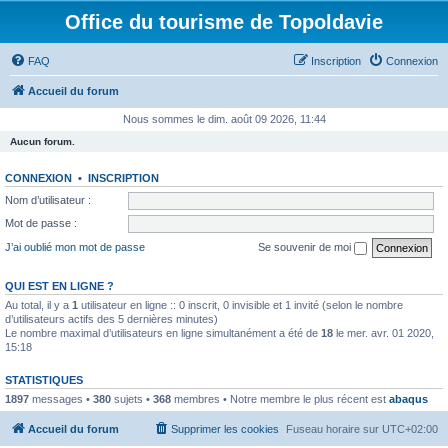
Office du tourisme de Topoldavie
FAQ
Inscription
Connexion
Accueil du forum
Nous sommes le dim. août 09 2026, 11:44
Aucun forum.
CONNEXION
•
INSCRIPTION
Nom d’utilisateur :
Mot de passe :
J’ai oublié mon mot de passe
Se souvenir de moi
QUI EST EN LIGNE ?
Au total, il y a
1
utilisateur en ligne :: 0 inscrit, 0 invisible et 1 invité (selon le nombre
d’utilisateurs actifs des 5 dernières minutes)
Le nombre maximal d’utilisateurs en ligne simultanément a été de
18
le mer. avr. 01 2020,
15:18
STATISTIQUES
1897
messages •
380
sujets •
368
membres • Notre membre le plus récent est
abaqus
Accueil du forum
Supprimer les cookies
Fuseau horaire sur
UTC+02:00