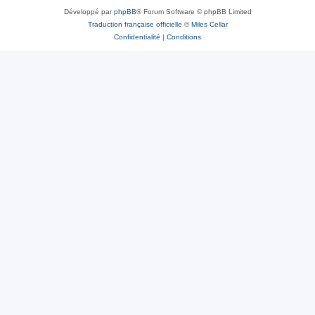
Développé par
phpBB
® Forum Software © phpBB Limited
Traduction française officielle
©
Miles Cellar
Confidentialité
|
Conditions